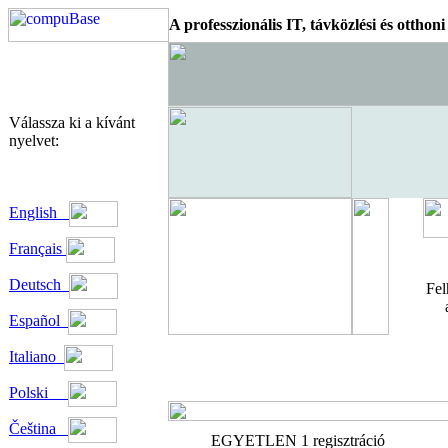
A professzionális IT, távközlési és otthon
Válassza ki a kívánt
nyelvet:
English
Français
Deutsch
Fel
Español
Italiano
Polski
Čeština
EGYETLEN 1 regisztráció